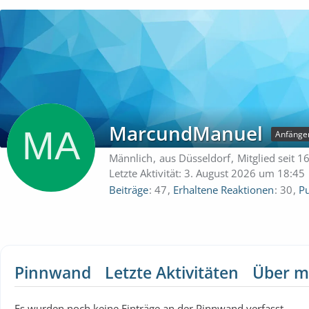
MarcundManuel
Anfänge
Männlich
aus Düsseldorf
Mitglied seit 1
Letzte Aktivität:
3. August 2026 um 18:45
Beiträge
47
Erhaltene Reaktionen
30
P
Pinnwand
Letzte Aktivitäten
Über m
Es wurden noch keine Einträge an der Pinnwand verfasst.