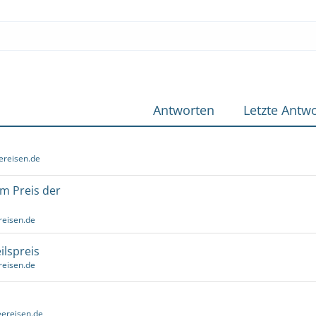
Antworten
Letzte Antwo
ereisen.de
um Preis der
reisen.de
ilspreis
reisen.de
ereisen.de