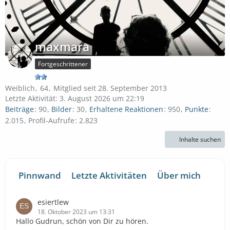
maxmara
Fortgeschrittener
Weiblich
64
Mitglied seit 28. September 2013
Letzte Aktivität:
3. August 2026 um 22:19
Beiträge
90
Bilder
30
Erhaltene Reaktionen
950
Punkte
2.015
Profil-Aufrufe
2.823
Inhalte suchen
Pinnwand
Letzte Aktivitäten
Über mich
esiertlew
18. Oktober 2023 um 13:31
Hallo Gudrun, schön von Dir zu hören.