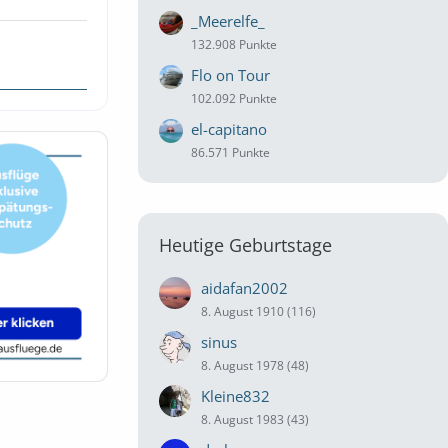
_Meerelfe_
132.908 Punkte
Flo on Tour
102.092 Punkte
el-capitano
86.571 Punkte
Heutige Geburtstage
aidafan2002
8. August 1910 (116)
sinus
8. August 1978 (48)
Kleine832
8. August 1983 (43)