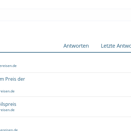
Antworten
Letzte Antwo
ereisen.de
um Preis der
reisen.de
ilspreis
reisen.de
ereisen.de