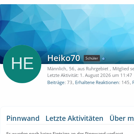
Heiko70
Schüler
Männlich
56
aus Ruhrgebiet
Mitglied s
Letzte Aktivität:
1. August 2026 um 11:47
Beiträge
73
Erhaltene Reaktionen
145
Pinnwand
Letzte Aktivitäten
Über m
Es wurden noch keine Einträge an der Pinnwand verfasst.