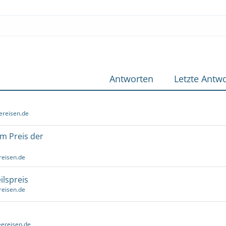
Antworten
Letzte Antwo
ereisen.de
um Preis der
reisen.de
ilspreis
reisen.de
ereisen.de