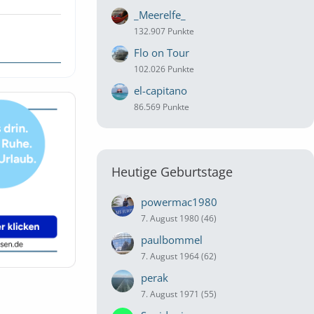
_Meerelfe_
132.907 Punkte
Flo on Tour
102.026 Punkte
el-capitano
86.569 Punkte
Heutige Geburtstage
powermac1980
7. August 1980 (46)
paulbommel
7. August 1964 (62)
perak
7. August 1971 (55)