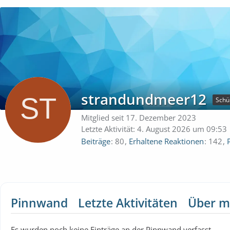
strandundmeer12
Schü
Mitglied seit 17. Dezember 2023
Letzte Aktivität:
4. August 2026 um 09:53
Beiträge
80
Erhaltene Reaktionen
142
Pinnwand
Letzte Aktivitäten
Über m
Es wurden noch keine Einträge an der Pinnwand verfasst.