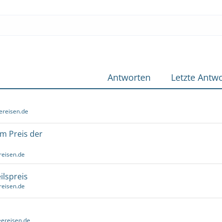
Antworten
Letzte Antwo
ereisen.de
um Preis der
reisen.de
ilspreis
reisen.de
ereisen.de