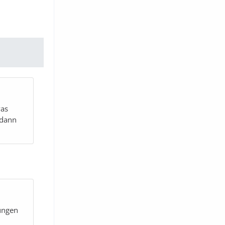
was
 dann
ungen