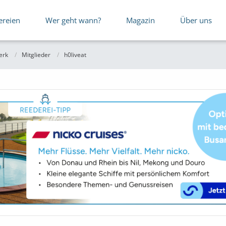
ereien
Wer geht wann?
Magazin
Über uns
erk
Mitglieder
h0liveat