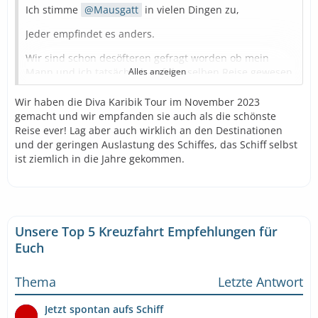
Ich stimme
Mausgatt
in vielen Dingen zu,
Jeder empfindet es anders.
Wir sind schon desöfteren gefragt worden ob mein
Mann und ich tatsächlich auf der selben Reise gewesen
Alles anzeigen
sind
(bei den unterschiedlich erlebten
Angeboten/Ausflüge)
Wir haben die Diva Karibik Tour im November 2023
gemacht und wir empfanden sie auch als die schönste
Auch waren meine Enkelin und ich der Meinung das die
Reise ever! Lag aber auch wirklich an den Destinationen
Diva Katibik Tour im Februar unsere tollste Tour war. Zu
und der geringen Auslastung des Schiffes, das Schiff selbst
Hause las ich dann wie negativ andere Reiseteilnehmer
ist ziemlich in die Jahre gekommen.
die Fahrt erlebt hatten.
Es hängt also von vielen Dingen ab und jeder
entscheidet dann für sich selbst wo Seine Prioritäten
liegen.
Unsere Top 5 Kreuzfahrt Empfehlungen für
Für mich ist tolles Essen prima, aber vordergründig sind
Euch
die Destinationen, denn ein Super Restaurant suche ich
Zu Hause auf 🤷🏻‍♀️
Thema
Letzte Antwort
Jetzt spontan aufs Schiff