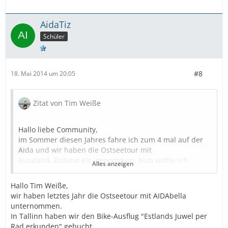
AidaTiz
Schüler
#8
18. Mai 2014 um 20:05
Zitat von Tim Weiße
Hallo liebe Community,
im Sommer diesen Jahres fahre ich zum 4 mal auf der
Aida und wir haben die Ostseetour mit
Russland, Estland etc. genommen. Nun wollte ich
Alles anzeigen
fragen, was ihr mir für Estland empfehlt, oder
ob ich dort lieber Einkaufen gehen sollte, bekommt man
Hallo Tim Weiße,
dort etwas günstiger als hier?
wir haben letztes Jahr die Ostseetour mit AIDAbella
Was empfehlt ihr mir denn so?
unternommen.
In Tallinn haben wir den Bike-Ausflug "Estlands Juwel per
Rad erkunden" gebucht.