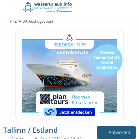
T - Z (AIDA Ausflugstipps)
Tallinn / Estland
Antworten
Wenke
6. April 2011 um 13:24