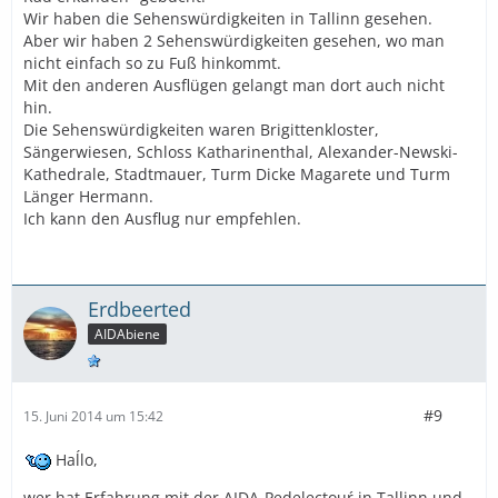
MfG
Wir haben die Sehenswürdigkeiten in Tallinn gesehen.
Aber wir haben 2 Sehenswürdigkeiten gesehen, wo man
nicht einfach so zu Fuß hinkommt.
Mit den anderen Ausflügen gelangt man dort auch nicht
hin.
Die Sehenswürdigkeiten waren Brigittenkloster,
Sängerwiesen, Schloss Katharinenthal, Alexander-Newski-
Kathedrale, Stadtmauer, Turm Dicke Magarete und Turm
Länger Hermann.
Ich kann den Ausflug nur empfehlen.
Erdbeerted
AIDAbiene
#9
15. Juni 2014 um 15:42
Haĺlo,
wer hat Erfahrung mit der AIDA-Pedelectouŕ in Tallinn und