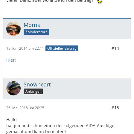
Vielen Dank, aber wo finde ich den Beitrag?
Morris
*Moderator*
#14
18. Juni 2014 um 22:11
Offizieller Beitrag
Hier!
Snowheart
Anfänger
#15
26. Mai 2018 um 20:25
Hallo,
hat jemand schon einen der folgenden AIDA-Ausflüge
gemacht und kann berichten?