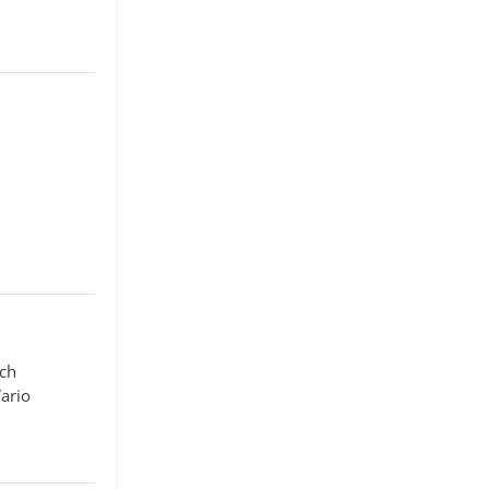
ich
ario