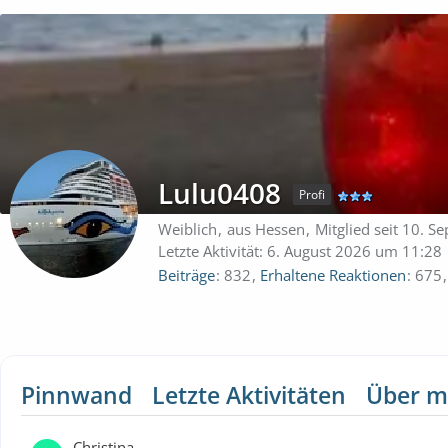
Lulu0408
Profi
Weiblich
aus Hessen
Mitglied seit 10. 
Letzte Aktivität:
6. August 2026 um 11:28
Beiträge
832
Erhaltene Reaktionen
675
Pinnwand
Letzte Aktivitäten
Über m
Christina