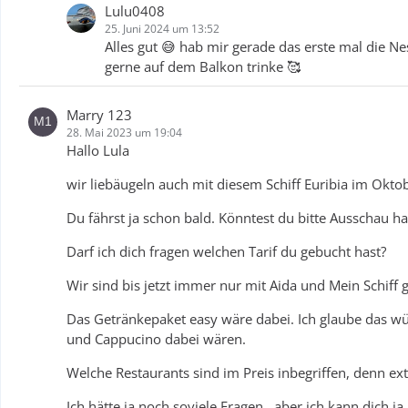
Lulu0408
25. Juni 2024 um 13:52
Alles gut 😅 hab mir gerade das erste mal die N
gerne auf dem Balkon trinke 🥰
Marry 123
28. Mai 2023 um 19:04
Hallo Lula
wir liebäugeln auch mit diesem Schiff Euribia im Okto
Du fährst ja schon bald. Könntest du bitte Ausschau h
Darf ich dich fragen welchen Tarif du gebucht hast?
Wir sind bis jetzt immer nur mit Aida und Mein Schiff
Das Getränkepaket easy wäre dabei. Ich glaube das wür
und Cappucino dabei wären.
Welche Restaurants sind im Preis inbegriffen, denn ext
Ich hätte ja noch soviele Fragen , aber ich kann dich j