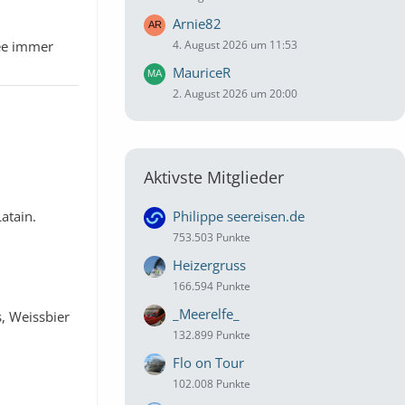
Arnie82
fee immer
4. August 2026 um 11:53
MauriceR
2. August 2026 um 20:00
Aktivste Mitglieder
atain.
Philippe seereisen.de
753.503 Punkte
Heizergruss
166.594 Punkte
_Meerelfe_
s, Weissbier
132.899 Punkte
Flo on Tour
102.008 Punkte