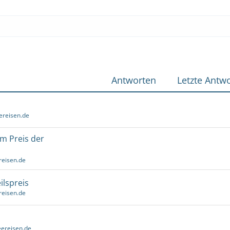
Antworten
Letzte Antwo
ereisen.de
um Preis der
reisen.de
ilspreis
reisen.de
ereisen.de