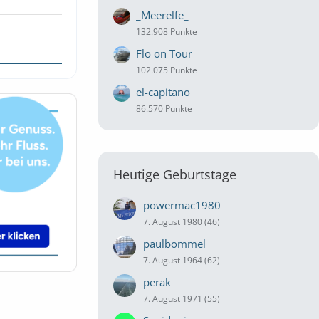
_Meerelfe_
132.908 Punkte
Flo on Tour
102.075 Punkte
el-capitano
86.570 Punkte
Heutige Geburtstage
powermac1980
7. August 1980 (46)
paulbommel
7. August 1964 (62)
perak
7. August 1971 (55)