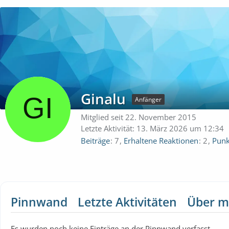
Ginalu
Anfänger
Mitglied seit 22. November 2015
Letzte Aktivität:
13. März 2026 um 12:34
Beiträge
7
Erhaltene Reaktionen
2
Punk
Pinnwand
Letzte Aktivitäten
Über m
Es wurden noch keine Einträge an der Pinnwand verfasst.