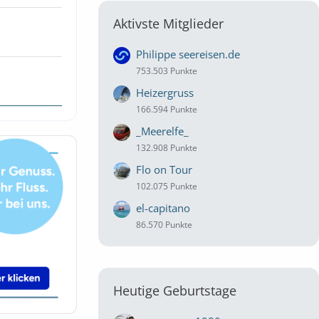
Aktivste Mitglieder
Philippe seereisen.de
753.503 Punkte
Heizergruss
166.594 Punkte
_Meerelfe_
132.908 Punkte
Flo on Tour
102.075 Punkte
el-capitano
86.570 Punkte
Heutige Geburtstage