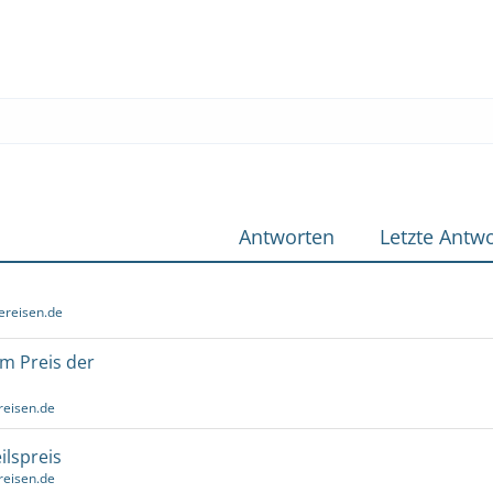
Antworten
Letzte Antwo
ereisen.de
um Preis der
reisen.de
ilspreis
reisen.de