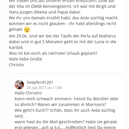
Wir haben uns auf unserer ersten Kreuzfahrt 2008 auf
der Vita im ÖMM kennengelernt. Ich war mit Birgit und
Hans-Jürgen (Mama und Papa) dabei.
Wo ihr uns damals erzählt habt, das Aida süchtig macht,
konnten wir es nicht glauben - ihr habt allerdings recht
gehabt
Am 29.06. sind wir bei der Taufe der Perla auf Mallorca
dabei und in gut 5 Monaten geht es mit der Luna in die
Karibik.
Was ist bei euch als nächster Urlaub geplant?
Viele liebe Grüße
Christin
Seepferd1201
25. Juli 2017 um 11:30
Hallo Christin!
Kann mich schwach erinnern- heisst Du Börstler oder
so ähnlich? Waren wir zusammen in Marmaris?
Wie geht's Euch?? Schön, dass Ihr auch Aida süchtig
seid.
wann hast du die Mail geschrieben? Habe sie gerade
erst gelesen...ach ja 6.6.....hoffentlich liest Du meine