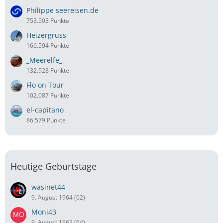
Philippe seereisen.de
753.503 Punkte
Heizergruss
166.594 Punkte
_Meerelfe_
132.928 Punkte
Flo on Tour
102.087 Punkte
el-capitano
86.579 Punkte
Heutige Geburtstage
wasinet44
9. August 1964 (62)
Moni43
9. August 1962 (64)