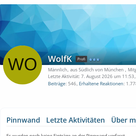
WolfK
Profi
Männlich
aus Südlich von München
Mit
Letzte Aktivität:
7. August 2026 um 11:53
Beiträge
546
Erhaltene Reaktionen
1.77
Pinnwand
Letzte Aktivitäten
Über m
Es wurden noch keine Einträge an der Pinnwand verfasst.