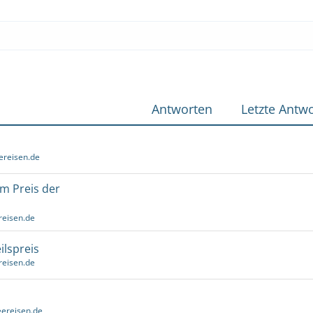
Antworten
Letzte Antwo
ereisen.de
um Preis der
reisen.de
ilspreis
reisen.de
ereisen.de