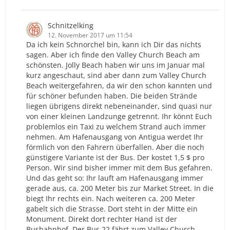
Schnitzelking
12. November 2017 um 11:54
Da ich kein Schnorchel bin, kann ich Dir das nichts
sagen. Aber ich finde den Valley Church Beach am
schönsten. Jolly Beach haben wir uns im Januar mal
kurz angeschaut, sind aber dann zum Valley Church
Beach weitergefahren, da wir den schon kannten und
für schöner befunden haben. Die beiden Strände
liegen übrigens direkt nebeneinander, sind quasi nur
von einer kleinen Landzunge getrennt. Ihr könnt Euch
problemlos ein Taxi zu welchem Strand auch immer
nehmen. Am Hafenausgang von Antigua werdet Ihr
förmlich von den Fahrern überfallen. Aber die noch
günstigere Variante ist der Bus. Der kostet 1,5 $ pro
Person. Wir sind bisher immer mit dem Bus gefahren.
Und das geht so: Ihr lauft am Hafenausgang immer
gerade aus, ca. 200 Meter bis zur Market Street. In die
biegt Ihr rechts ein. Nach weiteren ca. 200 Meter
gabelt sich die Strasse. Dort steht in der Mitte ein
Monument. Direkt dort rechter Hand ist der
Busbahnhof. Der Bus 22 fährt zum Valley Church