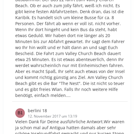
Beach. Ob er auch zum Jolly fährt, weiß ich nicht. Es
gibt keine festen Abfahrtzeiten. Denk dran, das ist die
Karibik. Es handelt sich um kleine Busse für ca. 8
Personen. Der fährt ab wenn er voll ist. nicht vorher.
Wenn Ihr dort hingeht und kein Bus da steht, habt
etwas Geduld. Wir haben dort nie länger als 20
Minuten bis zur Abfahrt gewartet. Ihr sagt dem Fahrer
wo Ihr hin wollt und er hält dann an und sagt Euch
Bescheid. Die Fahrt zum Valley Church Beach dauert
etwa 25 Minuten. Es ist etwas abenteuerlich, denn Ihr
werdet wahrscheinlich nur mit Einheimischen fahren.
Aber es macht Spaß, Ihr seht auch etwas von der Insel
und kommt richtig günstig ans Ziel. Am Valley Church
Beach gibt es die Bar "The Nest". Die ist nicht so teuer
und es gibt freies Wlan. Falls Ihr noch weitere Hilfe
benötigt, einfach melden....
berlini 18
12. November 2017 um 13:19
Vielen Dank für Deine ausführliche Antwort.Wir waren
ja schon mal auf Antigua hatten damals aber sehr
schöne Inselrundfahrt gemacht und nur kurzen Stopp