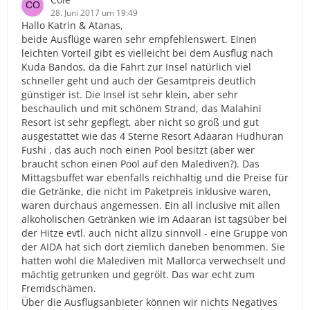
28. Juni 2017 um 19:49
Hallo Katrin & Atanas,
beide Ausflüge waren sehr empfehlenswert. Einen
leichten Vorteil gibt es vielleicht bei dem Ausflug nach
Kuda Bandos, da die Fahrt zur Insel natürlich viel
schneller geht und auch der Gesamtpreis deutlich
günstiger ist. Die Insel ist sehr klein, aber sehr
beschaulich und mit schönem Strand, das Malahini
Resort ist sehr gepflegt, aber nicht so groß und gut
ausgestattet wie das 4 Sterne Resort Adaaran Hudhuran
Fushi , das auch noch einen Pool besitzt (aber wer
braucht schon einen Pool auf den Malediven?). Das
Mittagsbuffet war ebenfalls reichhaltig und die Preise für
die Getränke, die nicht im Paketpreis inklusive waren,
waren durchaus angemessen. Ein all inclusive mit allen
alkoholischen Getränken wie im Adaaran ist tagsüber bei
der Hitze evtl. auch nicht allzu sinnvoll - eine Gruppe von
der AIDA hat sich dort ziemlich daneben benommen. Sie
hatten wohl die Malediven mit Mallorca verwechselt und
mächtig getrunken und gegrölt. Das war echt zum
Fremdschämen.
Über die Ausflugsanbieter können wir nichts Negatives