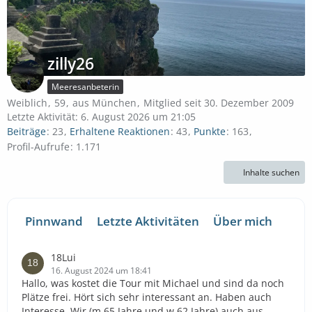
zilly26
Meeresanbeterin
Weiblich
59
aus München
Mitglied seit 30. Dezember 2009
Letzte Aktivität:
6. August 2026 um 21:05
Beiträge
23
Erhaltene Reaktionen
43
Punkte
163
Profil-Aufrufe
1.171
Inhalte suchen
Pinnwand
Letzte Aktivitäten
Über mich
18Lui
16. August 2024 um 18:41
Hallo, was kostet die Tour mit Michael und sind da noch
Plätze frei. Hört sich sehr interessant an. Haben auch
Interesse. Wir (m 65 Jahre und w 62 Jahre) auch aus