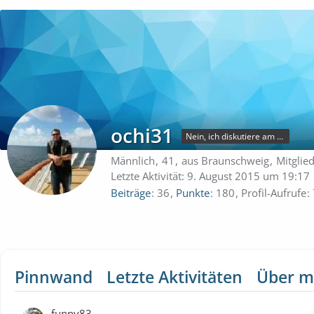
ochi31
Nein, ich diskutiere am 8er-Tisch nicht über Kabinen oder Preise meiner AIDA Kreuzfahrt!
Männlich
41
aus Braunschweig
Mitglie
Letzte Aktivität:
9. August 2015 um 19:17
Beiträge
36
Punkte
180
Profil-Aufrufe
Pinnwand
Letzte Aktivitäten
Über m
funny83