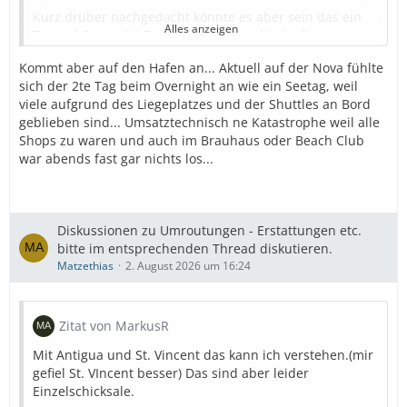
Kurz drüber nachgedacht könnte es aber sein das ein
Alles anzeigen
Tag auf See mehr Treibstoff verbraucht als die
Liegegebühr ca. kostet.
Kommt aber auf den Hafen an... Aktuell auf der Nova fühlte
sich der 2te Tag beim Overnight an wie ein Seetag, weil
Und wenn dann noch der überwiegende Teil der Gäste
viele aufgrund des Liegeplatzes und der Shuttles an Bord
AI gebucht hat kostet der Verbrauch an Getränken (und
geblieben sind... Umsatztechnisch ne Katastrophe weil alle
zusätzlich natürlich auch Verpflegung) am Seetag Aida
Shops zu waren und auch im Brauhaus oder Beach Club
auch richtig Geld .
war abends fast gar nichts los...
Wenn dann noch Ausflüge am zusätzlichem Stop
gebucht werden verdienen sie wiederum was.
Diskussionen zu Umroutungen - Erstattungen etc.
bitte im entsprechenden Thread diskutieren.
Matzethias
2. August 2026 um 16:24
Könnte sich ggf rechnen für Aida 🤔
Zitat von MarkusR
Mit Antigua und St. Vincent das kann ich verstehen.(mir
gefiel St. VIncent besser) Das sind aber leider
Einzelschicksale.