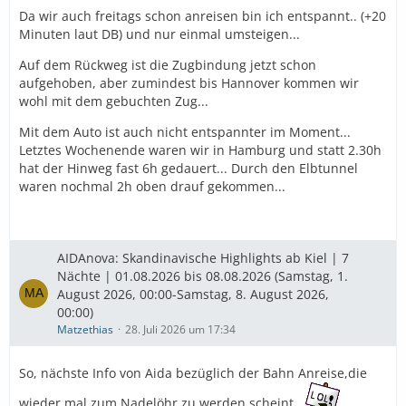
Sorgen hatte ich eher vor der Rückfahrt. Da wollen sehr
Da wir auch freitags schon anreisen bin ich entspannt.. (+20
viele Menschen von der ausgebuchten Nova zuerst mal
Minuten laut DB) und nur einmal umsteigen...
nach Hamburg. Wir haben das mal erlebt, der Zug
brechend voll und in Neumünster mussten ganz viele
Auf dem Rückweg ist die Zugbindung jetzt schon
aussteigen. Der Zug war einfach überladen. Mit
aufgehoben, aber zumindest bis Hannover kommen wir
Personen und dem ganzen Gepäck.
wohl mit dem gebuchten Zug...
Also besser erst am Nachmittag abreisen oder 1 Nacht
Mit dem Auto ist auch nicht entspannter im Moment...
in Kiel verbringen.
Letztes Wochenende waren wir in Hamburg und statt 2.30h
hat der Hinweg fast 6h gedauert... Durch den Elbtunnel
waren nochmal 2h oben drauf gekommen...
AIDAnova: Skandinavische Highlights ab Kiel | 7
Nächte | 01.08.2026 bis 08.08.2026 (Samstag, 1.
August 2026, 00:00-Samstag, 8. August 2026,
00:00)
Matzethias
28. Juli 2026 um 17:34
So, nächste Info von Aida bezüglich der Bahn Anreise,die
wieder mal zum Nadelöhr zu werden scheint