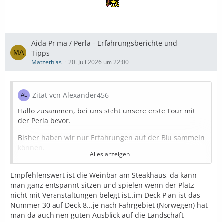
Aida Prima / Perla - Erfahrungsberichte und
Tipps
Matzethias
20. Juli 2026 um 22:00
Zitat von Alexander456
Hallo zusammen, bei uns steht unsere erste Tour mit
der Perla bevor.
Bisher haben wir nur Erfahrungen auf der Blu sammeln
können.
Alles anzeigen
Auf der Blu fanden wir es u.a ganz schön vorne in der
Lounge zu sitzen und mit Aussicht auch in Ruhe ein
Empfehlenswert ist die Weinbar am Steakhaus, da kann
bisschen spielen zu können.
man ganz entspannt sitzen und spielen wenn der Platz
nicht mit Veranstaltungen belegt ist..im Deck Plan ist das
Gibt's ähnlich ruhige Orte mit guter Aussicht auch auf
Nummer 30 auf Deck 8...je nach Fahrgebiet (Norwegen) hat
der Perla?
man da auch nen guten Ausblick auf die Landschaft