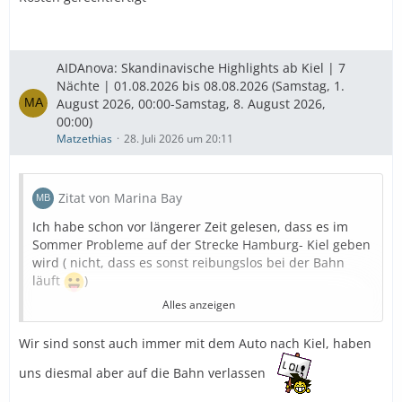
AIDAnova: Skandinavische Highlights ab Kiel | 7
Nächte | 01.08.2026 bis 08.08.2026 (Samstag, 1.
August 2026, 00:00-Samstag, 8. August 2026,
00:00)
Matzethias
28. Juli 2026 um 20:11
Zitat von Marina Bay
Ich habe schon vor längerer Zeit gelesen, dass es im
Sommer Probleme auf der Strecke Hamburg- Kiel geben
wird ( nicht, dass es sonst reibungslos bei der Bahn
läuft
)
Alles anzeigen
Deshalb reisen wir mit dem Auto an.
Wir sind sonst auch immer mit dem Auto nach Kiel, haben
Sind zu viert und können schon am Freitag anreisen.
uns diesmal aber auf die Bahn verlassen
Somit ist es hoffentlich entspannter.