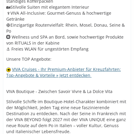
ständiges Kofferpacken
🏡Stilvolle Suiten mit elegantem Interieur
🍷VIVA All-Inclusive: Gourmet-Genuss & hochwertige
Getränke
🛟Einzigartige Routenvielfalt: Rhein, Mosel, Donau, Seine &
Po
🛞 Wellness und SPA an Bord, sowie hochwertige Produkte
von RITUALS in der Kabine
⚓ Freies WLAN für ungestörten Empfang
Unsere TOP Angebote:
VIVA Cruises - Ihr Premium-Anbieter für Kreuzfahrten:
Top-Angebote & Vorteile » Jetzt entdecken
VIVA Boutique - Zwischen Savoir Vivre & La Dolce Vita
Stilvolle Schiffe im Boutique-Hotel-Charakter kombiniert mit
der Möglichkeit, jeden Tag eine neue faszinierende
Destination zu entdecken. Nach der Seine in Frankreich mit
der VIVA BEYOND folgt 2027 mit der VIVA UNIQUE eine ganz
neue Route auf dem Po in Italien – voller Kultur, Genuss
und italienischer Lebensfreude.