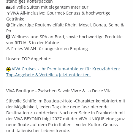
ständiges Kofferpacken
🏡Stilvolle Suiten mit elegantem Interieur
🍷VIVA All-Inclusive: Gourmet-Genuss & hochwertige
Getränke
🛟Einzigartige Routenvielfalt: Rhein, Mosel, Donau, Seine &
Po
🛞 Wellness und SPA an Bord, sowie hochwertige Produkte
von RITUALS in der Kabine
⚓ Freies WLAN für ungestörten Empfang
Unsere TOP Angebote:
VIVA Cruises - Ihr Premium-Anbieter für Kreuzfahrten:
Top-Angebote & Vorteile » Jetzt entdecken
VIVA Boutique - Zwischen Savoir Vivre & La Dolce Vita
Stilvolle Schiffe im Boutique-Hotel-Charakter kombiniert mit
der Möglichkeit, jeden Tag eine neue faszinierende
Destination zu entdecken. Nach der Seine in Frankreich mit
der VIVA BEYOND folgt 2027 mit der VIVA UNIQUE eine ganz
neue Route auf dem Po in Italien – voller Kultur, Genuss
und italienischer Lebensfreude.