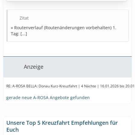
» Bestpreise in Sicht
Zitat
Diese Kreuzfahrt buchen
» Routenverlauf (Routenänderungen vorbehalten) 1.
» Bestpreise für eure Urlaubsplanung
Tag: [...]
Ausflugstipps
Reiseversicherung
Mietwagen
Parken
Landurlaub
Amazon
Partner
Anzeige
RE: A-ROSA BELLA: Donau Kurz-Kreuzfahrt | 4 Nächte | 16.01.2026 bis 20.01.2
gerade neue A-ROSA Angebote gefunden
Unsere Top 5 Kreuzfahrt Empfehlungen für
Euch