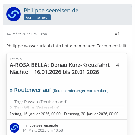
Philippe seereisen.de
Administrator
#1
14. März 2025 um 10:58
Philippe wasserurlaub.info hat einen neuen Termin erstellt:
Termin
A-ROSA BELLA: Donau Kurz-Kreuzfahrt | 4
Nächte | 16.01.2026 bis 20.01.2026
» Routenverlauf
(Routenänderungen vorbehalten)
1. Tag: Passau (Deutschland)
2. Tag: Wien (Österreich)
3. Tag: Melk (Österreich)
Freitag, 16. Januar 2026, 00:00 – Dienstag, 20. Januar 2026, 00:00
4. Tag: Ybbs an der Donau (Österreich)
Philippe seereisen.de
5. Tag: Linz (Österreich)
14. März 2025 um 10:58
6. Tag: Passau (Deutschland)