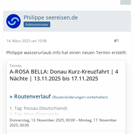
Philippe seereisen.de
Administrator
#1
14. März 2025 um 10:58
Philippe wasserurlaub.info hat einen neuen Termin erstellt:
Termin
A-ROSA BELLA: Donau Kurz-Kreuzfahrt | 4
Nächte | 13.11.2025 bis 17.11.2025
» Routenverlauf
(Routenänderungen vorbehalten)
1. Tag: Passau (Deutschland)
2. Tag: Wien (Österreich)
3. Tag: Melk (Österreich)
Donnerstag, 13. November 2025, 00:00 – Montag, 17. November
2025, 00:00
4. Tag: Ybbs an der Donau (Österreich)
5. Tag: Linz (Österreich)