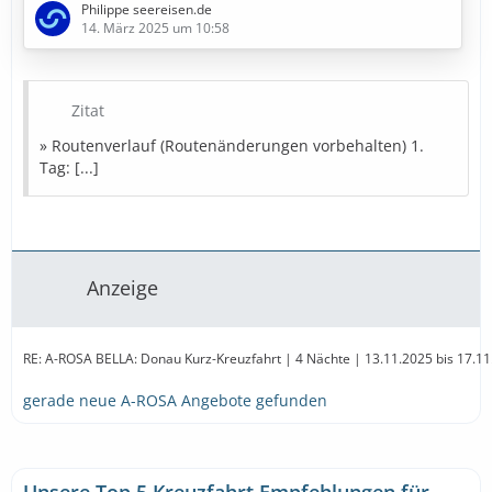
Philippe seereisen.de
6. Tag: Passau (Deutschland)
14. März 2025 um 10:58
» Bestpreise in Sicht
Zitat
Diese Kreuzfahrt buchen
» Bestpreise für eure Urlaubsplanung
» Routenverlauf (Routenänderungen vorbehalten) 1.
Tag: [...]
Ausflugstipps
Reiseversicherung
Mietwagen
Parken
Landurlaub
Amazon
Partner
Anzeige
RE: A-ROSA BELLA: Donau Kurz-Kreuzfahrt | 4 Nächte | 13.11.2025 bis 17.1
gerade neue A-ROSA Angebote gefunden
Unsere Top 5 Kreuzfahrt Empfehlungen für