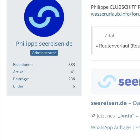
Philippe CLUBSCHIFF P
wasserurlaub.info/fo
Zitat
Philippe seereisen.de
» Routenverlauf (Rou
Administrator
Reaktionen
883
Artikel
41
Beiträge
236
Bilder
6
seereisen.de
– Da
🔎 Jetzt neu:
„lenia“
– 
WhatsApp Anfrage
|
+