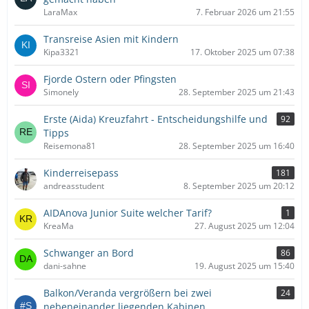
LaraMax
7. Februar 2026 um 21:55
Transreise Asien mit Kindern
Kipa3321
17. Oktober 2025 um 07:38
Fjorde Ostern oder Pfingsten
Simonely
28. September 2025 um 21:43
Erste (Aida) Kreuzfahrt - Entscheidungshilfe und
92
Tipps
Reisemona81
28. September 2025 um 16:40
Kinderreisepass
181
andreasstudent
8. September 2025 um 20:12
AIDAnova Junior Suite welcher Tarif?
1
KreaMa
27. August 2025 um 12:04
Schwanger an Bord
86
dani-sahne
19. August 2025 um 15:40
Balkon/Veranda vergrößern bei zwei
24
nebeneinander liegenden Kabinen