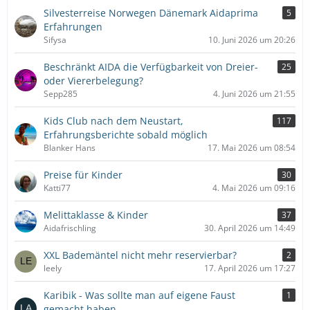
Silvesterreise Norwegen Dänemark Aidaprima
5
Erfahrungen
Sifysa
10. Juni 2026 um 20:26
Beschränkt AIDA die Verfügbarkeit von Dreier-
25
oder Viererbelegung?
Sepp285
4. Juni 2026 um 21:55
Kids Club nach dem Neustart,
117
Erfahrungsberichte sobald möglich
Blanker Hans
17. Mai 2026 um 08:54
Preise für Kinder
30
Katti77
4. Mai 2026 um 09:16
Melittaklasse & Kinder
37
Aidafrischling
30. April 2026 um 14:49
XXL Bademäntel nicht mehr reservierbar?
2
leely
17. April 2026 um 17:27
Karibik - Was sollte man auf eigene Faust
1
gemacht haben