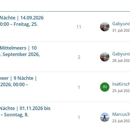
 Nächte | 14.09.2026
Gabyund
:00 – Freitag, 25.
11
31. Juli 20
Mittelmeers | 10
Gabyund
25. September 2026,
2
28. Juli 20
meer | 9 Nächte |
InaKirsc
2026, 00:00 –
1
25. Juli 20
Nächte | 01.11.2026 bis
Marcus3
– Sonntag, 8.
1
23. Juli 20