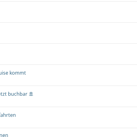
ruise kommt
etzt buchbar 🚢
fahrten
onen