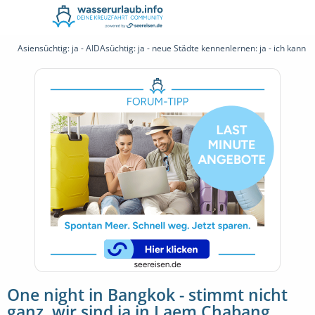
Asiensüchtig: ja - AIDAsüchtig: ja - neue Städte kennenlernen: ja - ich kann d
One night in Bangkok - stimmt nicht
ganz, wir sind ja in Laem Chabang