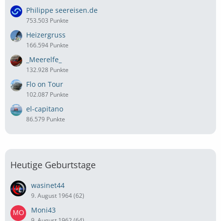
Philippe seereisen.de
753.503 Punkte
Heizergruss
166.594 Punkte
_Meerelfe_
132.928 Punkte
Flo on Tour
102.087 Punkte
el-capitano
86.579 Punkte
Heutige Geburtstage
wasinet44
9. August 1964 (62)
Moni43
9. August 1962 (64)