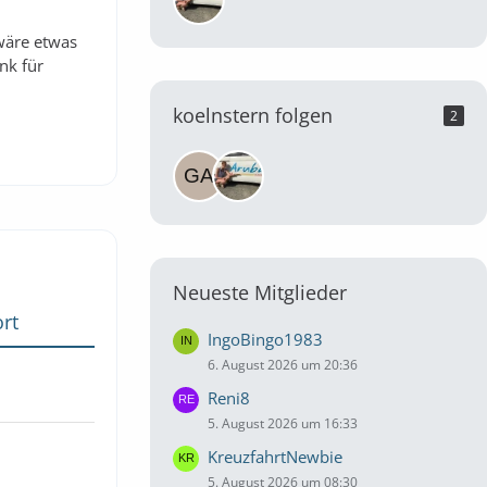
wäre etwas
nk für
koelnstern folgen
2
Neueste Mitglieder
rt
IngoBingo1983
6. August 2026 um 20:36
Reni8
5. August 2026 um 16:33
KreuzfahrtNewbie
5. August 2026 um 08:30