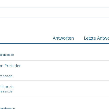
Antworten
Letzte Antwo
ereisen.de
um Preis der
reisen.de
ilspreis
reisen.de
ereisen.de