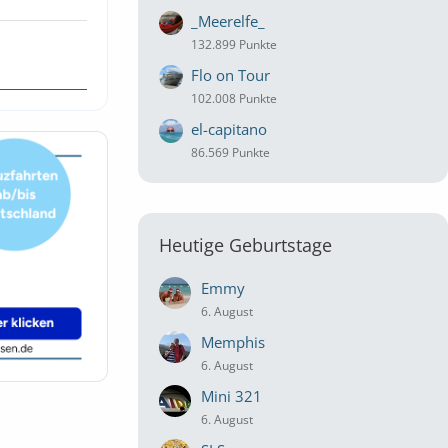
_Meerelfe_
132.899 Punkte
Flo on Tour
102.008 Punkte
el-capitano
86.569 Punkte
Heutige Geburtstage
Emmy
6. August
Memphis
6. August
Mini 321
6. August