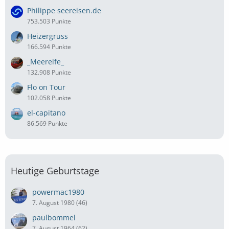
Philippe seereisen.de
753.503 Punkte
Heizergruss
166.594 Punkte
_Meerelfe_
132.908 Punkte
Flo on Tour
102.058 Punkte
el-capitano
86.569 Punkte
Heutige Geburtstage
powermac1980
7. August 1980 (46)
paulbommel
7. August 1964 (62)