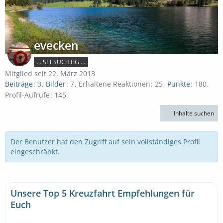
evecken
... SEESÜCHTIG ...
Mitglied seit 22. März 2013
Beiträge
3
Bilder
7
Erhaltene Reaktionen
25
Punkte
180
Profil-Aufrufe
145
Inhalte suchen
Der Benutzer hat den Zugriff auf sein vollständiges Profil
eingeschränkt.
Unsere Top 5 Kreuzfahrt Empfehlungen für
Euch