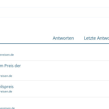
Antworten
Letzte Antwo
ereisen.de
um Preis der
reisen.de
ilspreis
reisen.de
ereisen.de