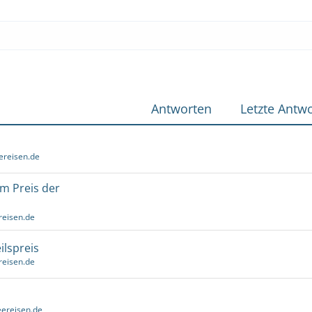
Antworten
Letzte Antwo
ereisen.de
um Preis der
reisen.de
ilspreis
reisen.de
ereisen.de