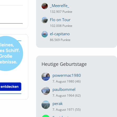
_Meerelfe_
132.907 Punkte
Flo on Tour
102.008 Punkte
el-capitano
86.569 Punkte
Heutige Geburtstage
powermac1980
7. August 1980 (46)
paulbommel
7. August 1964 (62)
perak
7. August 1971 (55)