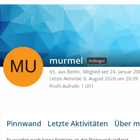
murmel
Anfänger
65
aus Berlin
Mitglied seit 24. Januar 2
Letzte Aktivität:
6. August 2026 um 20:39
Profil-Aufrufe
1.001
Pinnwand
Letzte Aktivitäten
Über m
Es wurden noch keine Einträge an der Pinnwand verfasst.