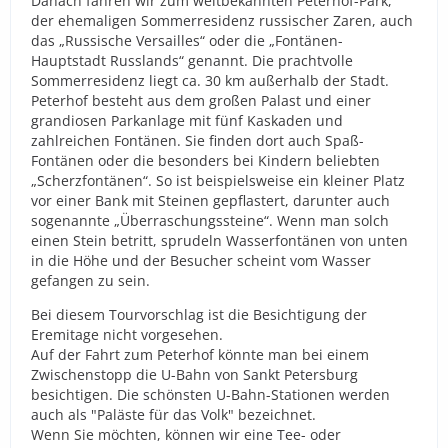
Danach fahren wir zum weltbekannten Peterhof-Park,
der ehemaligen Sommerresidenz russischer Zaren, auch
das „Russische Versailles“ oder die „Fontänen-
Hauptstadt Russlands“ genannt. Die prachtvolle
Sommerresidenz liegt ca. 30 km außerhalb der Stadt.
Peterhof besteht aus dem großen Palast und einer
grandiosen Parkanlage mit fünf Kaskaden und
zahlreichen Fontänen. Sie finden dort auch Spaß-
Fontänen oder die besonders bei Kindern beliebten
„Scherzfontänen“. So ist beispielsweise ein kleiner Platz
vor einer Bank mit Steinen gepflastert, darunter auch
sogenannte „Überraschungssteine“. Wenn man solch
einen Stein betritt, sprudeln Wasserfontänen von unten
in die Höhe und der Besucher scheint vom Wasser
gefangen zu sein.
Bei diesem Tourvorschlag ist die Besichtigung der
Eremitage nicht vorgesehen.
Auf der Fahrt zum Peterhof könnte man bei einem
Zwischenstopp die U-Bahn von Sankt Petersburg
besichtigen. Die schönsten U-Bahn-Stationen werden
auch als "Paläste für das Volk" bezeichnet.
Wenn Sie möchten, können wir eine Tee- oder