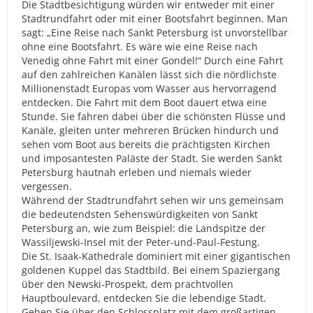
Die Stadtbesichtigung würden wir entweder mit einer
Stadtrundfahrt oder mit einer Bootsfahrt beginnen. Man
sagt: „Eine Reise nach Sankt Petersburg ist unvorstellbar
ohne eine Bootsfahrt. Es wäre wie eine Reise nach
Venedig ohne Fahrt mit einer Gondel!“ Durch eine Fahrt
auf den zahlreichen Kanälen lässt sich die nördlichste
Millionenstadt Europas vom Wasser aus hervorragend
entdecken. Die Fahrt mit dem Boot dauert etwa eine
Stunde. Sie fahren dabei über die schönsten Flüsse und
Kanäle, gleiten unter mehreren Brücken hindurch und
sehen vom Boot aus bereits die prächtigsten Kirchen
und imposantesten Paläste der Stadt. Sie werden Sankt
Petersburg hautnah erleben und niemals wieder
vergessen.
Während der Stadtrundfahrt sehen wir uns gemeinsam
die bedeutendsten Sehenswürdigkeiten von Sankt
Petersburg an, wie zum Beispiel: die Landspitze der
Wassiljewski-Insel mit der Peter-und-Paul-Festung.
Die St. Isaak-Kathedrale dominiert mit einer gigantischen
goldenen Kuppel das Stadtbild. Bei einem Spaziergang
über den Newski-Prospekt, dem prachtvollen
Hauptboulevard, entdecken Sie die lebendige Stadt.
Gehen Sie über den Schlossplatz mit dem großartigen