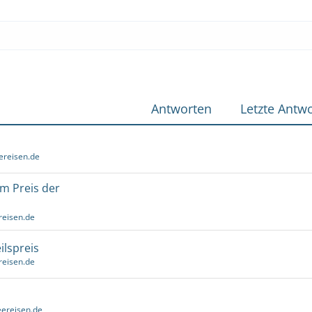
Antworten
Letzte Antwo
ereisen.de
um Preis der
reisen.de
ilspreis
reisen.de
ereisen.de