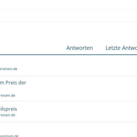
Antworten
Letzte Antwo
ereisen.de
um Preis der
reisen.de
ilspreis
reisen.de
ereisen.de