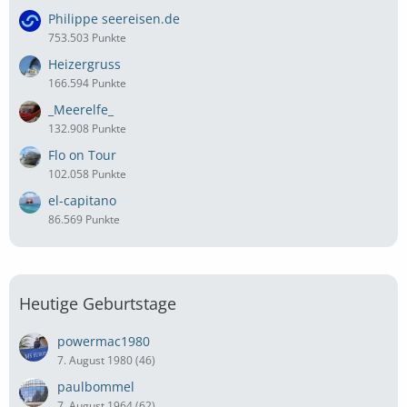
Philippe seereisen.de
753.503 Punkte
Heizergruss
166.594 Punkte
_Meerelfe_
132.908 Punkte
Flo on Tour
102.058 Punkte
el-capitano
86.569 Punkte
Heutige Geburtstage
powermac1980
7. August 1980 (46)
paulbommel
7. August 1964 (62)