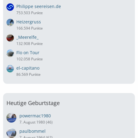
Philippe seereisen.de
753.503 Punkte
Heizergruss
166.594 Punkte
_Meerelfe_
132.908 Punkte
Flo on Tour
102.058 Punkte
el-capitano
86.569 Punkte
Heutige Geburtstage
powermac1980
7. August 1980 (46)
paulbommel
7. August 1964 (62)