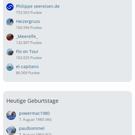
Philippe seereisen.de
753.503 Punkte
Heizergruss
166.594 Punkte
_Meerelfe_
132.907 Punkte
Flo on Tour
102.025 Punkte
el-capitano
86.569 Punkte
Heutige Geburtstage
powermac1980
7. August 1980 (46)
paulbommel
7. August 1964 (62)