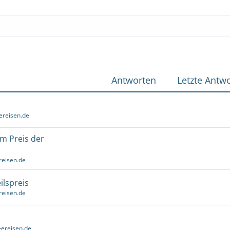
Antworten
Letzte Antwo
ereisen.de
um Preis der
reisen.de
ilspreis
reisen.de
ereisen.de