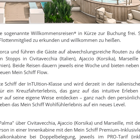
ere sogenannte Willkommensreisen* in Kürze zur Buchung frei. 
 Flottenmitglied zu erkunden und willkommen zu heißen.
orca und führen die Gäste auf abwechslungsreiche Routen zu d
topps in Civitavecchia (Italien), Ajaccio (Korsika), Marseille 
nien). Beide Reisen dauern jeweils eine Woche und bieten nebe
euen Mein Schiff Flow.
 Schiff der InTUItion-Klasse und wird derzeit in der italienische
ür ein Kreuzfahrterlebnis, das ganz auf das intuitive Erleben 
eder auf seine eigene Weise entdecken – ganz nach den persönlic
eben das Mein Schiff Wohlfühlerlebnis auf ein neues Level.
alma" über Civitavecchia, Ajaccio (Korsika) und Marseille, mit de
rson in einer Innenkabine mit den Mein Schiff Premium-Inklusivl
lkonkabine bei Doppelbelegung, jeweils im PRO-Tarif (ink