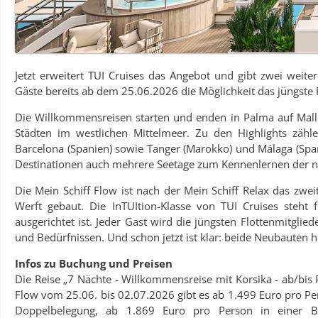
Jetzt erweitert TUI Cruises das Angebot und gibt zwei weit
Gäste bereits ab dem 25.06.2026 die Möglichkeit das jüngste
Die Willkommensreisen starten und enden in Palma auf Mall
Städten im westlichen Mittelmeer. Zu den Highlights zählen S
Barcelona (Spanien) sowie Tanger (Marokko) und Málaga (Spa
Destinationen auch mehrere Seetage zum Kennenlernen der n
Die Mein Schiff Flow ist nach der Mein Schiff Relax das zweite
Werft gebaut. Die InTUItion-Klasse von TUI Cruises steht f
ausgerichtet ist. Jeder Gast wird die jüngsten Flottenmitgli
und Bedürfnissen. Und schon jetzt ist klar: beide Neubauten h
Infos zu Buchung und Preisen
Die Reise „7 Nächte - Willkommensreise mit Korsika - ab/bis P
Flow vom 25.06. bis 02.07.2026 gibt es ab 1.499 Euro pro Pe
Doppelbelegung, ab 1.869 Euro pro Person in einer Ba