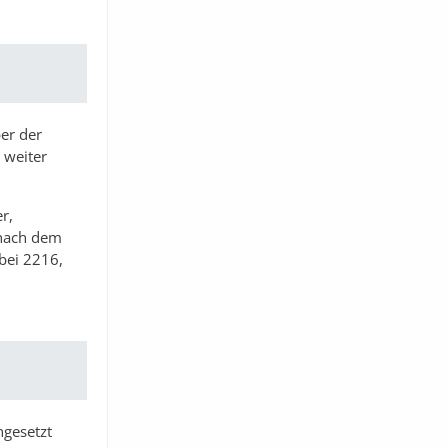
er der
 weiter
r,
 nach dem
bei 2216,
ngesetzt