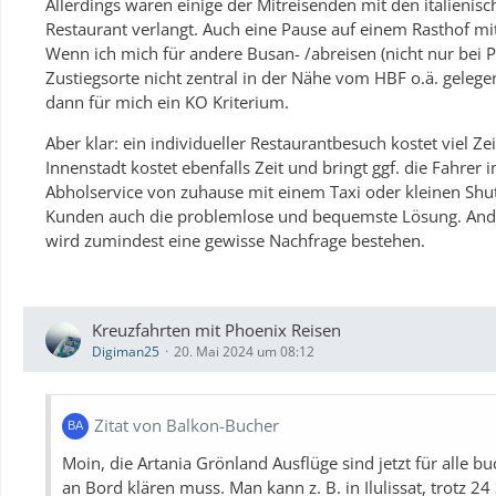
Allerdings waren einige der Mitreisenden mit den italieni
Restaurant verlangt. Auch eine Pause auf einem Rasthof 
Wenn ich mich für andere Busan- /abreisen (nicht nur bei Ph
Zustiegsorte nicht zentral in der Nähe vom HBF o.ä. gelege
dann für mich ein KO Kriterium.
Aber klar: ein individueller Restaurantbesuch kostet viel Ze
Innenstadt kostet ebenfalls Zeit und bringt ggf. die Fahrer 
Abholservice von zuhause mit einem Taxi oder kleinen Shutt
Kunden auch die problemlose und bequemste Lösung. Ander
wird zumindest eine gewisse Nachfrage bestehen.
Kreuzfahrten mit Phoenix Reisen
Digiman25
20. Mai 2024 um 08:12
Zitat von Balkon-Bucher
Moin, die Artania Grönland Ausflüge sind jetzt für alle b
an Bord klären muss. Man kann z. B. in Ilulissat, trotz 