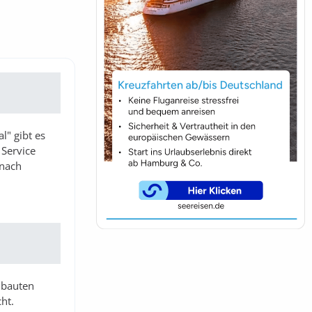
l" gibt es
 Service
 nach
mbauten
ht.