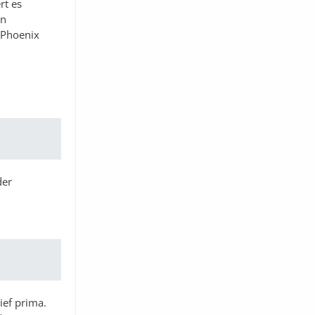
rt es
en
 Phoenix
der
ief prima.