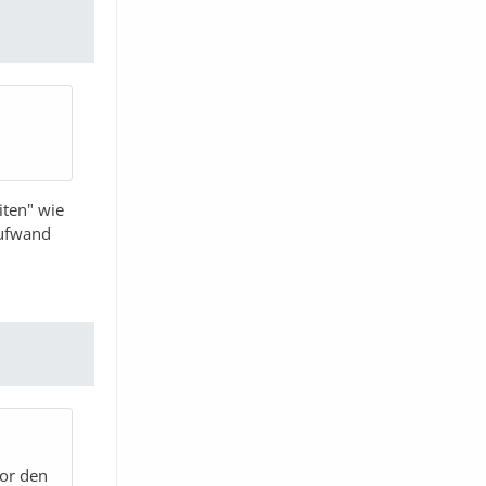
iten" wie
aufwand
vor den