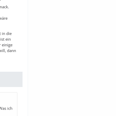
"
mack.
 wäre
 in die
ist ein
 einige
ill, dann
 Was ich