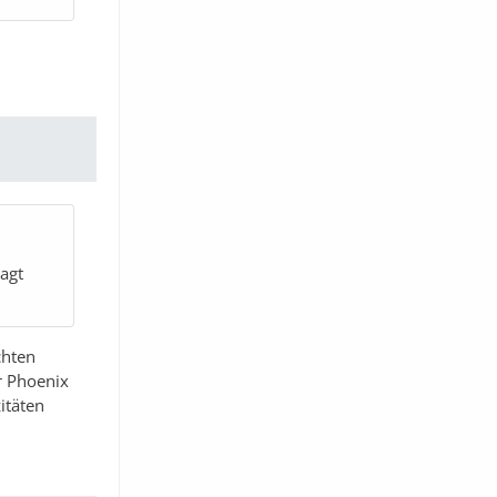
sagt
chten
r Phoenix
itäten