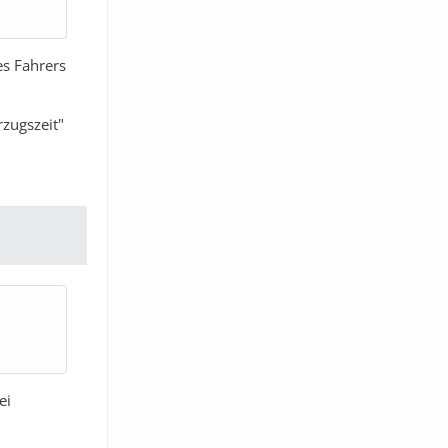
es Fahrers
rzugszeit"
ei