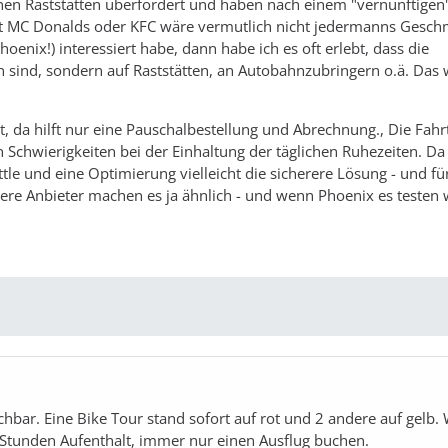
schen Raststätten überfordert und haben nach einem "vernünftigen
mit MC Donalds oder KFC wäre vermutlich nicht jedermanns Gesch
oenix!) interessiert habe, dann habe ich es oft erlebt, dass die
n sind, sondern auf Raststätten, an Autobahnzubringern o.ä. Das
it, da hilft nur eine Pauschalbestellung und Abrechnung., Die Fahrt
in Schwierigkeiten bei der Einhaltung der täglichen Ruhezeiten. Da 
le und eine Optimierung vielleicht die sicherere Lösung - und für
e Anbieter machen es ja ähnlich - und wenn Phoenix es testen w
uchbar. Eine Bike Tour stand sofort auf rot und 2 andere auf gelb.
24 Stunden Aufenthalt, immer nur einen Ausflug buchen.