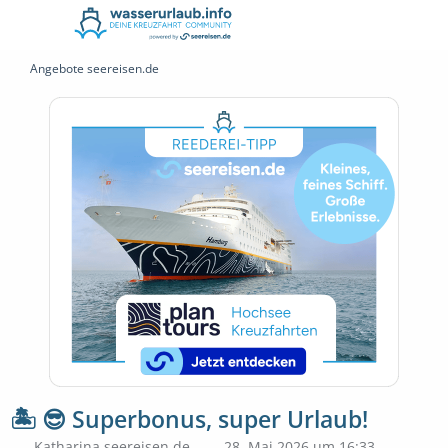
Angebote seereisen.de
🏝️ 😎 Superbonus, super Urlaub!
Katharina seereisen.de
28. Mai 2026 um 16:33