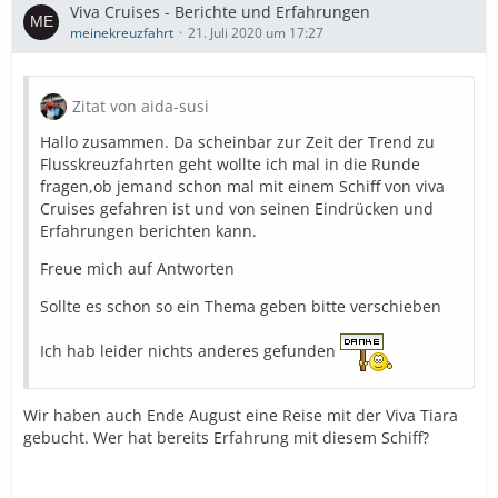
und Boch, toller großer Spiegelschrank. Bett bequem,
Viva Cruises - Berichte und Erfahrungen
mit einem grossen Oberbett.
meinekreuzfahrt
21. Juli 2020 um 17:27
Die Crew ist aus mehreren osteuropäischen Ländern,
wenige Asiaten, alle sehr freundlich, viele sprachen
Zitat von aida-susi
sehr gut Deutsch. Man merkte, wie froh sie sind,
arbeiten zu dürfen.
Hallo zusammen. Da scheinbar zur Zeit der Trend zu
Flusskreuzfahrten geht wollte ich mal in die Runde
Abendprogramm bestand aus einem Klavierspieler und
fragen,ob jemand schon mal mit einem Schiff von viva
Bingo und ein bißchen Tanz mit entsprechendem
Cruises gefahren ist und von seinen Eindrücken und
Abstand. Mehr war nicht möglich.
Erfahrungen berichten kann.
Büffet gabs nicht, das Frühstück wurde serviert, Brot,
Freue mich auf Antworten
Brötchen,Eierspeisen auf Wunsch, wechselnde Wurst,
Käse, Lachs, Sekt, Obst......... Das Essen an sich war
Sollte es schon so ein Thema geben bitte verschieben
lecker, nichts zu meckern, entsprach aber nicht 5-
Sternen. Das Galadinner dagegen war super. Es gab
Ich hab leider nichts anderes gefunden
keine offenen Weine, sie wurden aus Flaschen aus- bzw.
nachgeschenkt.
Wir haben auch Ende August eine Reise mit der Viva Tiara
Alkohol gabs reichlich. Aperol, Sekt........... man wurde
gebucht. Wer hat bereits Erfahrung mit diesem Schiff?
laufend gefragt, ob man was trinken möchte.
Zur Route, naja, wir kennen den Rhein und die Mosel