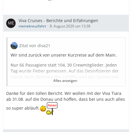
Viva Cruises - Berichte und Erfahrungen
meinekreuzfahrt
8. August 2020 um 13:38
Zitat von diva21
Wir sind zurück von unserer Kurzreise auf dem Main.
Nur 66 Passagiere statt 104, 30 Crewmitglieder. Jeden
Tag wurde Fieber gemessen. Auf das Desinfizieren der
Hände beim Betreten des Schiffes und des Speisesaals
Alles anzeigen
wurde geachtet. Maskenpflicht in öffentlichen
Bereichen, sobald man saß, konnte die Maske
Danke für den tollen Bericht. Wir wollen mit der Viva Tiara
abgenommen werden. Es gibt Einbahnstraßen, auf die
ab 31.08. auf die Donau und hoffen, dass bei uns auch alles
auch immer wieder hingewiesen wurde. War teilweise
umständlich, man konnte auch gucken, ob "alles frei"
so super abläuft.
war und dann gehen.
Das Schiff ist einem top Zustand. Alles sehr gepflegt,
neuwertig. Badausstattung: begehbare Dusche, Villeroy