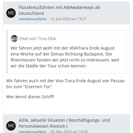
sehr gut, und der Main war für uns was neues. Die
Flusskreuzfahrten mit AMAwaterways ab
Landschaft ist sehr entspannend, sehr viel Wald.
Deutschland
Würzburg, Wertheim und Miltenberg sehr schön.
meinekreuzfahrt
12. Juli 2020 um 13:27
Aber die vielen Schleusen waren ätzend. Wir haben mit
offener Türe geschlafen, und haben häufig was von den
Schleusen gehört. 18 in jede Richtung, also 36x durch
Zitat von Tina-Obk
eine Schleuse.
Wir fahren jetzt wohl mit der VIVATiara Ende August
Fazit: Wir lieben Hochseekreuzfahrten, damit kann man
eine Woche auf der Donau Richtung Budapest. Die
die Kreuzfahrt absolut nicht vergleichen. Aber wir
Rheintouren fanden wir jetzt nicht so interessant, weil
haben in den paar Tagen schöne Städte gesehen und
wir die Städte der Tour schon kennen.
haben uns auf dem schönen Schiff richtig erholt und
was sehr wichtig war, wir haben uns die ganze Zeit sehr
Wir fahren auch mit der Viva Tiara Ende August von Passau
sicher gefühlt.
bis zum "Eisernen Tor".
Wer kennt dieses Schiff!
AIDA, aktuelle Situation ( Beschäftigungs- und
Personalwesen Rostock )
meinekreuzfahrt
20. Mai 2020 um 14:20