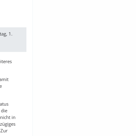
ag, 1.
iteres
damit
e
atus
 die
nicht in
ßzügiges
 Zur