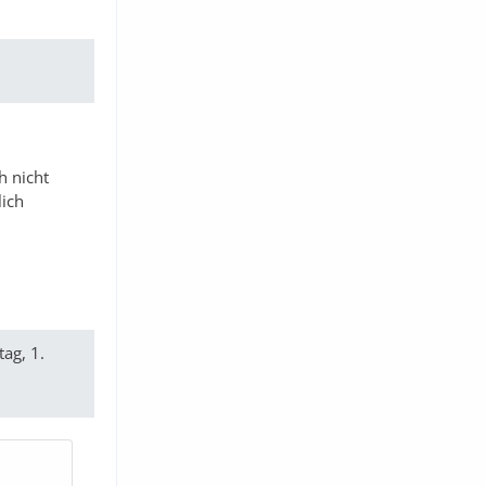
h nicht
lich
ag, 1.