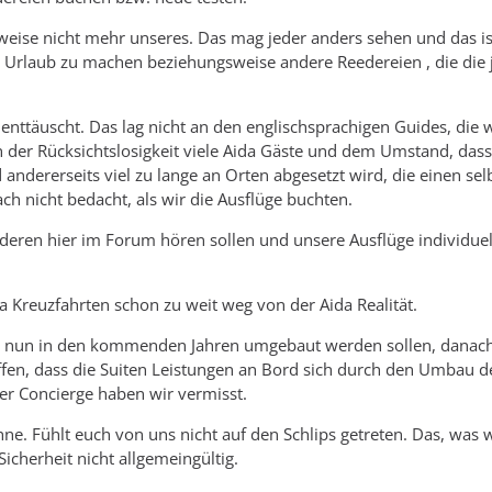
weise nicht mehr unseres. Das mag jeder anders sehen und das i
n, Urlaub zu machen beziehungsweise andere Reedereien , die die 
ttäuscht. Das lag nicht an den englischsprachigen Guides, die w
 der Rücksichtslosigkeit viele Aida Gäste und dem Umstand, das
ndererseits viel zu lange an Orten abgesetzt wird, die einen sel
h nicht bedacht, als wir die Ausflüge buchten.
nderen hier im Forum hören sollen und unsere Ausflüge individuel
a Kreuzfahrten schon zu weit weg von der Aida Realität.
ie nun in den kommenden Jahren umgebaut werden sollen, danac
ffen, dass die Suiten Leistungen an Bord sich durch den Umbau d
er Concierge haben wir vermisst.
hne. Fühlt euch von uns nicht auf den Schlips getreten. Das, was w
icherheit nicht allgemeingültig.