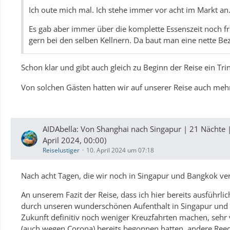
Ich oute mich mal. Ich stehe immer vor acht im Markt an. U
Es gab aber immer über die komplette Essenszeit noch freie
gern bei den selben Kellnern. Da baut man eine nette Be
Schon klar und gibt auch gleich zu Beginn der Reise ein Tri
Von solchen Gästen hatten wir auf unserer Reise auch meh
AIDAbella: Von Shanghai nach Singapur | 21 Nächte 
April 2024, 00:00)
Reiselustiger
10. April 2024 um 07:18
Nach acht Tagen, die wir noch in Singapur und Bangkok ve
An unserem Fazit der Reise, dass ich hier bereits ausführli
durch unseren wunderschönen Aufenthalt in Singapur und
Zukunft definitiv noch weniger Kreuzfahrten machen, sehr v
(auch wegen Corona) bereits begonnen hatten, andere Reed