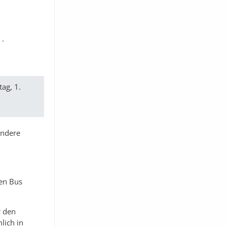
.
ag, 1.
sondere
ren Bus
r den
lich in