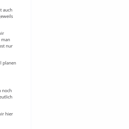
st auch
jeweils
ir
s man
bst nur
l planen
h noch
eutlich
ir hier