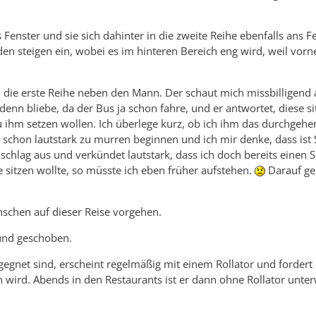
ns Fenster und sie sich dahinter in die zweite Reihe ebenfalls ans F
den steigen ein, wobei es im hinteren Bereich eng wird, weil vorn
n die erste Reihe neben den Mann. Der schaut mich missbilligend
e denn bliebe, da der Bus ja schon fahre, und er antwortet, diese si
u ihm setzen wollen. Ich überlege kurz, ob ich ihm das durchgehen
 schon lautstark zu murren beginnen und ich mir denke, dass ist 
chlag aus und verkündet lautstark, dass ich doch bereits einen Si
e sitzen wollte, so müsste ich eben früher aufstehen.
Darauf ge
enschen auf dieser Reise vorgehen.
 und geschoben.
gegnet sind, erscheint regelmäßig mit einem Rollator und fordert
ten wird. Abends in den Restaurants ist er dann ohne Rollator unt