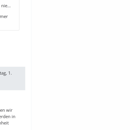
nie...
immer
ag, 1.
den wir
erden in
nheit