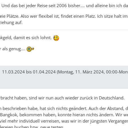
nd das bei jeder Reise seit 2006 bisher.... und alleine bin ich da 
 Plätze. Also wer flexibel ist, findet einen Platz. Ich sitze halt 
ziehung auf.
nkgeld, damit es sich lohnt.
r als genug….
| 11.03.2024 bis 01.04.2024 (Montag, 11. März 2024, 00:00-Mont
rbracht haben, sind wir nun auch wieder zurück in Deutschland.
ch beschrieben habe, hat sich nichts geändert. Auch der Abstand, 
 Bangkok, bekommen haben, konnte hieran nichts ändern. Wir w
iel mehr individuell verreisen, was wir in der jüngsten Vergange
ereien buchen bzw. neue testen.