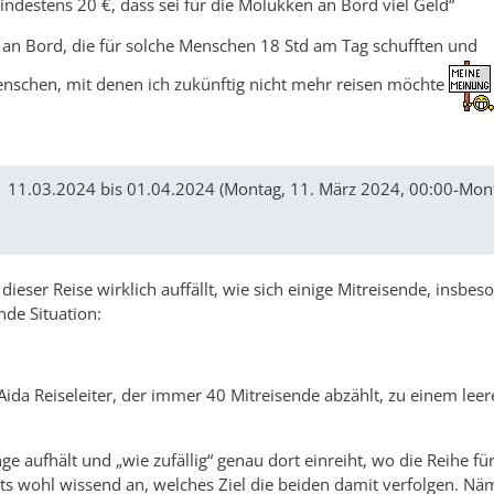
mindestens 20 €, dass sei für die Molukken an Bord viel Geld“
 an Bord, die für solche Menschen 18 Std am Tag schufften und
enschen, mit denen ich zukünftig nicht mehr reisen möchte
| 11.03.2024 bis 01.04.2024 (Montag, 11. März 2024, 00:00-Mont
 dieser Reise wirklich auffällt, wie sich einige Mitreisende, insbe
nde Situation:
Aida Reiseleiter, der immer 40 Mitreisende abzählt, zu einem lee
e aufhält und „wie zufällig“ genau dort einreiht, wo die Reihe fü
its wohl wissend an, welches Ziel die beiden damit verfolgen. Näm