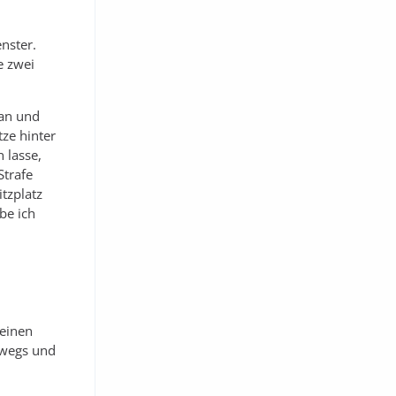
enster.
e zwei
 an und
tze hinter
 lasse,
Strafe
tzplatz
be ich
 einen
erwegs und