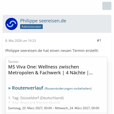
Philippe seereisen.de
Administrator
#1
8. Mai 2026 um 16:23
Philippe seereisen.de hat einen neuen Termin erstellt:
Termin
MS Viva One: Wellness zwischen
Metropolen & Fachwerk | 4 Nächte |
20.03.2027 bis 24.03.2027
» Routenverlauf
(Routenänderungen vorbehalten)
1. Tag: Düsseldorf (Deutschland)
2. Tag: Boppard (Deutschland)
3. Tag: Speyer (Deutschland)
Samstag, 20. März 2027, 00:00 – Mittwoch, 24. März 2027, 00:00
4. Tag: Rüdesheim am Rhein (Deutschland)