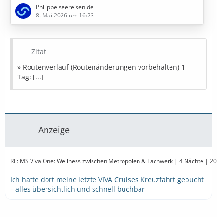
Philippe seereisen.de
5. Tag: Rüdesheim am Rhein (Deutschland)
8. Mai 2026 um 16:23
6. Tag: Loreley (Deutschland)
7. Tag: Linz am Rhein (Deutschland)
8. Tag: Düsseldorf (Deutschland)
Zitat
» Bestpreise in Sicht
» Routenverlauf (Routenänderungen vorbehalten) 1.
Tag: [...]
Diese Kreuzfahrt buchen
» Bestpreise für eure Urlaubsplanung
Ausflugstipps
Reiseversicherung
Mietwagen
Anzeige
…
RE: MS Viva One: Wellness zwischen Metropolen & Fachwerk | 4 Nächte | 20.
Ich hatte dort meine letzte VIVA Cruises Kreuzfahrt gebucht
– alles übersichtlich und schnell buchbar