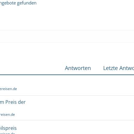
ngebote gefunden
Antworten
Letzte Antwo
ereisen.de
um Preis der
reisen.de
ilspreis
reisen.de