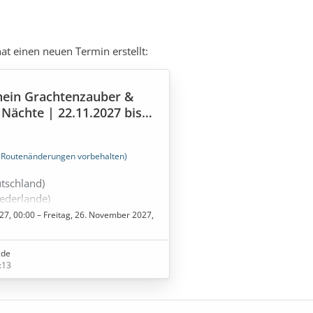
hat einen neuen Termin erstellt:
ein Grachtenzauber &
 Nächte | 22.11.2027 bis
(Routenänderungen vorbehalten)
utschland)
iederlande)
erlande)
7, 00:00 – Freitag, 26. November 2027,
erlande)
utschland)
.de
:13
ahrt buchen