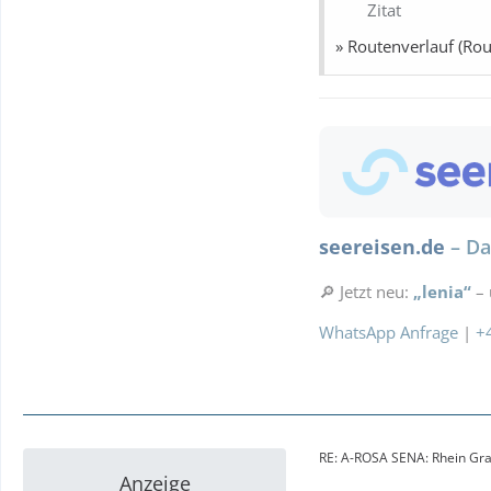
Zitat
» Bestpreise für eur
» Routenverlauf (Rou
Ausflugstipps
Re
Parken
Landurla
seereisen.de
– Da
🔎 Jetzt neu:
„lenia“
– 
WhatsApp Anfrage
|
+
RE: A-ROSA SENA: Rhein Gra
Anzeige