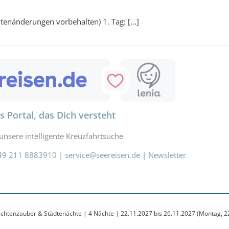
e Urlaubsplanung
tenänderungen vorbehalten) 1. Tag: [...]
iseversicherung
Mietwagen
ub
Amazon
Partner
s Portal, das Dich versteht
unsere intelligente Kreuzfahrtsuche
49 211 8883910
|
service@seereisen.de
|
Newsletter
chtenzauber & Städtenächte | 4 Nächte | 22.11.2027 bis 26.11.2027 (Montag, 22