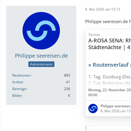
8. Mai 2026 um 15:13
Philippe seereisen.de 
Termin
A-ROSA SENA: Rh
Städtenächte | 4
26.11.2027
Philippe seereisen.de
» Routenverlauf
Administrator
Reaktionen
883
1. Tag: Duisburg (De
Artikel
41
2. Tag: Rotterdam (N
Beiträge
236
3. Tag: Utrecht (Nied
Montag, 22. November 202
00:00
4. Tag: Utrecht (Nied
Bilder
6
5. Tag: Duisburg (De
Philippe seereisen
8. Mai 2026 um 15
» Bestpreise in Sicht
Diese Kreuzf