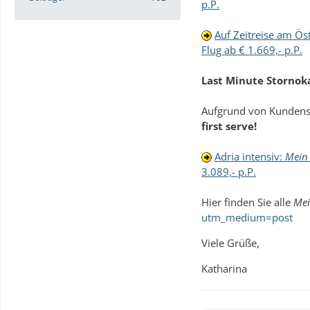
p.P.
Auf Zeitreise am Ös
Flug ab € 1.669,- p.P.
Last Minute Stornok
Aufgrund von Kundens
first serve!
Adria intensiv:
Mein 
3.089,- p.P.
Hier finden Sie alle
Mei
utm_medium=post
Viele Grüße,
Katharina