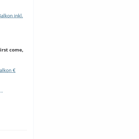
alkon inkl.
irst come,
Balkon €
a…