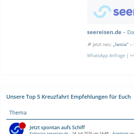
seereisen.de
– Da
🔎 Jetzt neu:
„lenia“
– 
WhatsApp Anfrage
|
+
Unsere Top 5 Kreuzfahrt Empfehlungen für Euch
Thema
Jetzt spontan aufs Schiff
Katharina seereisen.de
14. Juli 2026 um 14:48
Angebote se