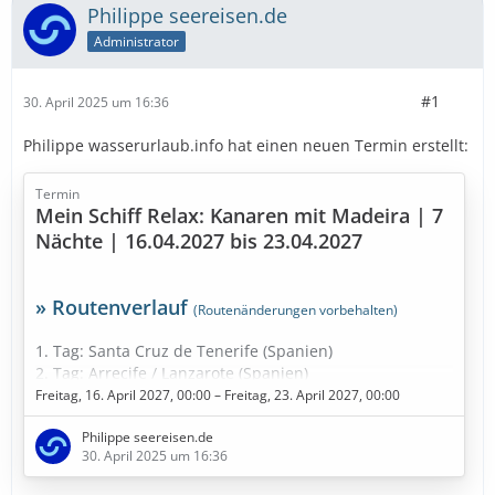
Philippe seereisen.de
Administrator
#1
30. April 2025 um 16:36
Philippe wasserurlaub.info hat einen neuen Termin erstellt:
Termin
Mein Schiff Relax: Kanaren mit Madeira | 7
Nächte | 16.04.2027 bis 23.04.2027
» Routenverlauf
(Routenänderungen vorbehalten)
1. Tag: Santa Cruz de Tenerife (Spanien)
2. Tag: Arrecife / Lanzarote (Spanien)
3. Tag: Gran Canaria (Spanien)
Freitag, 16. April 2027, 00:00 – Freitag, 23. April 2027, 00:00
4. Tag: Santa Cruz de La Palma (Spanien)
Philippe seereisen.de
5. Tag: Seetag
30. April 2025 um 16:36
6. Tag: Funchal - Madeira (Portugal)
7. Tag: Seetag