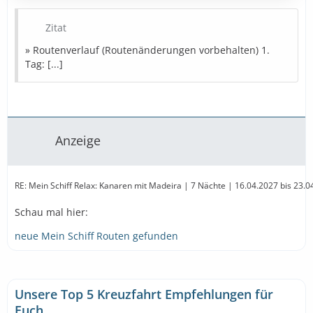
8. Tag: Santa Cruz de Tenerife (Spanien)
Zitat
» Bestpreise in Sicht
» Routenverlauf (Routenänderungen vorbehalten) 1.
Tag: [...]
Diese Kreuzfahrt buchen
» Bestpreise für eure Urlaubsplanung
Ausflugstipps
Reiseversicherung
Mietwagen
Anzeige
Parken
…
RE: Mein Schiff Relax: Kanaren mit Madeira | 7 Nächte | 16.04.2027 bis 23.04.2
Schau mal hier:
neue Mein Schiff Routen gefunden
Unsere Top 5 Kreuzfahrt Empfehlungen für
Euch